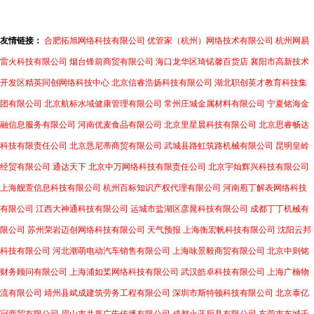
友情链接：
合肥拓旭网络科技有限公司
优管家（杭州）网络技术有限公司
杭州网易
雷火科技有限公司
烟台锋前商贸有限公司
海口龙华区琦锘馨百货店
襄阳市高新技术
开发区精英同创网络科技中心
北京信睿浩扬科技有限公司
湖北职创英才教育科技集
团有限公司
北京航标水域健康管理有限公司
常州庄城金属材料有限公司
宁夏铭海金
融信息服务有限公司
河南优麦食品有限公司
北京里星晨科技有限公司
北京思睿畅达
科技有限责任公司
北京恳尼蒂商贸有限公司
武城县路虹筑路机械有限公司
昆明皇岭
经贸有限公司
通达天下
北京中万网络科技有限责任公司
北京宇灿辉兴科技有限公司
上海舰萱信息科技有限公司
杭州百标知识产权代理有限公司
河南庖丁解表网络科技
有限公司
江西大神通科技有限公司
运城市盐湖区彦晁科技有限公司
成都丁丁机械有
限公司
苏州荣岩迈创网络科技有限公司
天气预报
上海衡宏帆科技有限公司
沈阳云邦
科技有限公司
河北潮萌电动汽车销售有限公司
上海咏景毅商贸有限公司
北京中则铭
财务顾问有限公司
上海浦如桨网络科技有限公司
武汉皓卓科技有限公司
上海广楠物
流有限公司
靖州县斌成建筑劳务工程有限公司
深圳市斯特顿科技有限公司
北京泰亿