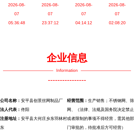
数详解——
2026-08-
选择到工业
2026-08-
筛网 工业
2026-08-
选择与应用
2026-08-
以兴化市一
07
应用解析
07
精度与商业
07
优势详解
07
米门幅为例
05:36:48
23:37:12
信赖的双重
04:14:12
02:08:20
体现
企业信息
Information
----------------
公司名称：
安平县创景丝网制品厂
经营范围：
生产销售；不锈钢网、筛
法人代表：
佟阳
网、（法律、法规及国务院决定禁止
注册地址：
安平县大何庄乡东羽林村
或者限制的事项不得经营，需其他部
东
门审批的，待批准后方可经营）