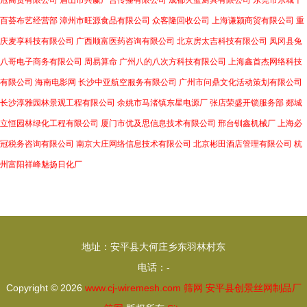
冠商贸有限公司
眉山市共赢广告传播有限公司
成都火蓝厨具有限公司
东莞市东城千
百荟布艺经营部
漳州市旺源食品有限公司
众客隆回收公司
上海谦颍商贸有限公司
重
庆麦享科技有限公司
广西顺富医药咨询有限公司
北京房太吉科技有限公司
凤冈县兔
八哥电子商务有限公司
周易算命
广州八的八次方科技有限公司
上海鑫首杰网络科技
有限公司
海南电影网
长沙中亚航空服务有限公司
广州市问鼎文化活动策划有限公司
长沙淳雅园林景观工程有限公司
余姚市马渚镇东星电源厂
张店荣盛开锁服务部
郯城
立恒园林绿化工程有限公司
厦门市优及思信息技术有限公司
邢台钏鑫机械厂
上海必
冠税务咨询有限公司
南京大庄网络信息技术有限公司
北京彬田酒店管理有限公司
杭
州富阳祥峰魅扬日化厂
地址：安平县大何庄乡东羽林村东
电话：-
Copyright © 2026
www.cj-wiremesh.com
筛网
安平县创景丝网制品厂