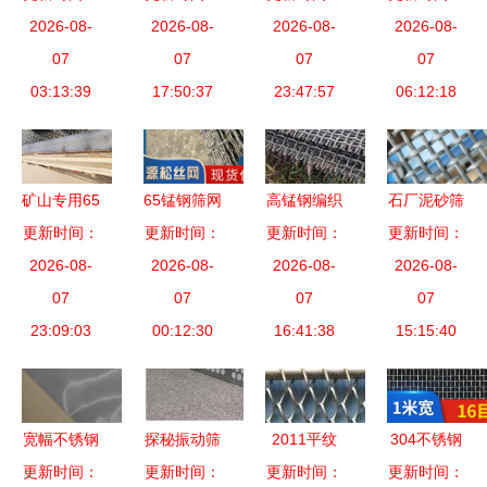
的高效与抗
2026-08-
2026-08-
售 护栏
南 兴顺发
2026-08-
东佛山市顺
2026-08-
堵艺术
07
网、不锈钢
07
筛网大量现
07
亮五金筛网
07
03:13:39
网袋、铁丝
17:50:37
货与高清实
23:47:57
制品厂（筛
06:12:18
筛网一站式
拍解析
网）详情介
采购与产品
绍
询价指南
矿山专用65
65锰钢筛网
高锰钢编织
石厂泥砂筛
锰钢编织网
更新时间：
高强度与耐
更新时间：
更新时间：
震动筛网
分首选小孔
更新时间：
筛网 性能
2026-08-
磨性的完美
2026-08-
川宇筛网在
2026-08-
锰钢编织筛
2026-08-
与应用全解
07
结合
07
工业筛选中
07
网与不锈钢
07
23:09:03
析
00:12:30
的卓越表现
16:41:38
筛网，轧花
15:15:40
网厂家直供
宽幅不锈钢
探秘振动筛
2011平纹
304不锈钢
筛网网孔参
更新时间：
更新时间：
网 从厂商
编织不锈钢
更新时间：
更新时间：
筛网 目数