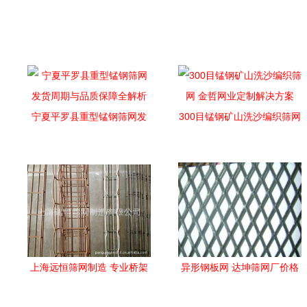
宁夏平罗县重型锰钢筛网发
300目锰钢矿山洗沙编织筛网
货周期与品质保障全解析
金哲网业定制解决方案
上海远恒筛网制造 专业桥架
异形钢板网 达坤筛网厂价格
与筛网产品全览
与型号规格全解析